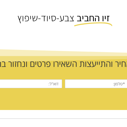
זיו החביב
צבע-סיוד-שיפוץ
ר והתייעצות השאירו פרטים ונחזור ב
לפון
דוא"ל